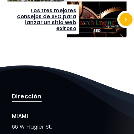
Los tres mejores
consejos de SEO para
lanzar un sitio web
exitoso
Dirección
MIAMI
66 W Flagler St.