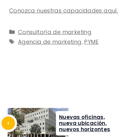
Conozca nuestras capacidades aquí.
Categorías
Consultoría de marketing
Etiquetas
Agencia de marketing
,
PYME
Nuevas oficinas,
nueva ubicación,
nuevos horizontes